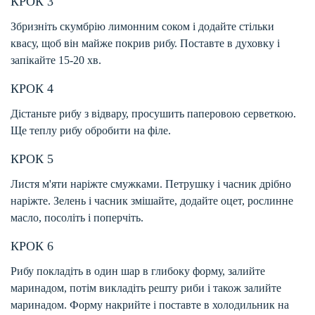
КРОК 3
Збризніть скумбрію лимонним соком і додайте стільки
квасу, щоб він майже покрив рибу. Поставте в духовку і
запікайте 15-20 хв.
КРОК 4
Дістаньте рибу з відвару, просушить паперовою серветкою.
Ще теплу рибу обробити на філе.
КРОК 5
Листя м'яти наріжте смужками. Петрушку і часник дрібно
наріжте. Зелень і часник змішайте, додайте оцет, рослинне
масло, посоліть і поперчіть.
КРОК 6
Рибу покладіть в один шар в глибоку форму, залийте
маринадом, потім викладіть решту риби і також залийте
маринадом. Форму накрийте і поставте в холодильник на