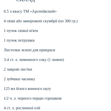
0.5 л квасу ТМ «Арсеніївский»
4 свіжі або заморожені скумбрії (по 300 гр.)
1 пучок свіжої м'яти
1 пучок петрушки
Листочки зелені для прикраси
3-4 ст. л. лимонного соку (1 лимон)
2 лаврові листки
2 зубчики часнику
125 мл білого винного оцту
1/2 ч. л. чорного перцю горошком
4 ст. л. рослинної олії