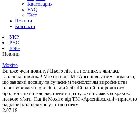
Квасоварня
FAQ
Тест
Новини
Контакти
УКР
РУС
ENG
Новини
Мохіто
Ви вже чули новину? Цього літа на полицях з’явилась
запальна новинка! Мохіто від ТМ «Арсеніївський» – класика,
що завдяки досвіду та сучасним технологіям виробництва
перетворилася в оригінальний літній напій природнього
бродіння, який має насичений цитрусовий смак з яскравою
ноткою м’яти. Напій Мохіто від ТМ «Арсеніївський» приємно
бадьорить та освіжає у літню спеку.
2.07.19