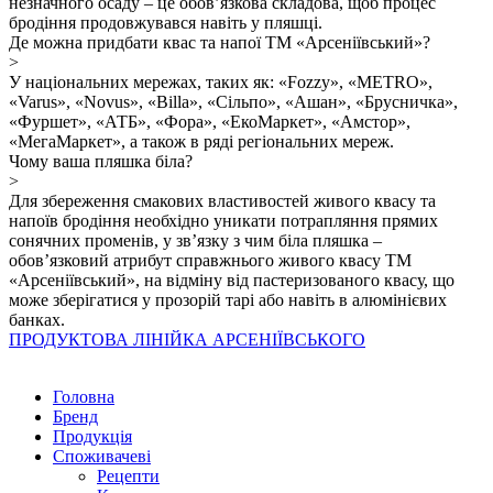
незначного осаду – це обов’язкова складова, щоб процес
бродіння продовжувався навіть у пляшці.
Де можна придбати квас та напої ТМ «Арсеніївський»?
>
У національних мережах, таких як: «Fozzy», «METRO»,
«Varus», «Novus», «Billa», «Сільпо», «Ашан», «Брусничка»,
«Фуршет», «АТБ», «Фора», «ЕкоМаркет», «Амстор»,
«МегаМаркет», а також в ряді регіональних мереж.
Чому ваша пляшка біла?
>
Для збереження смакових властивостей живого квасу та
напоїв бродіння необхідно уникати потрапляння прямих
сонячних променів, у зв’язку з чим біла пляшка –
обов’язковий атрибут справжнього живого квасу ТМ
«Арсеніївський», на відміну від пастеризованого квасу, що
може зберігатися у прозорій тарі або навіть в алюмінієвих
банках.
ПРОДУКТОВА ЛІНІЙКА АРСЕНІЇВСЬКОГО
Головна
Бренд
Продукція
Cпоживачеві
Рецепти