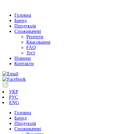
Головна
Бренд
Продукція
Cпоживачеві
Рецепти
Квасоварня
FAQ
Тест
Новини
Контакти
УКР
РУС
ENG
Головна
Бренд
Продукція
Cпоживачеві