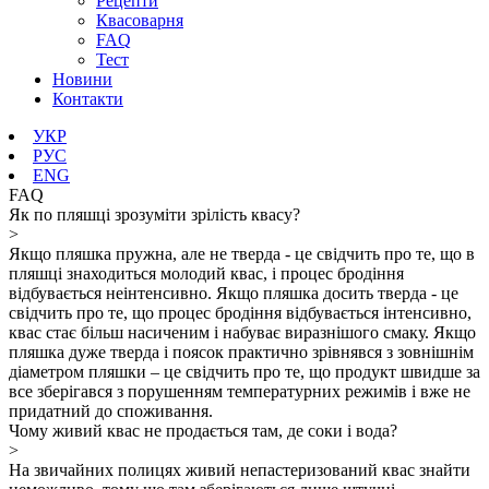
Рецепти
Квасоварня
FAQ
Тест
Новини
Контакти
УКР
РУС
ENG
FAQ
Як по пляшці зрозуміти зрілість квасу?
>
Якщо пляшка пружна, але не тверда - це свідчить про те, що в
пляшці знаходиться молодий квас, і процес бродіння
відбувається неінтенсивно. Якщо пляшка досить тверда - це
свідчить про те, що процес бродіння відбувається інтенсивно,
квас стає більш насиченим і набуває виразнішого смаку. Якщо
пляшка дуже тверда і поясок практично зрівнявся з зовнішнім
діаметром пляшки – це свідчить про те, що продукт швидше за
все зберігався з порушенням температурних режимів і вже не
придатний до споживання.
Чому живий квас не продається там, де соки і вода?
>
На звичайних полицях живий непастеризований квас знайти