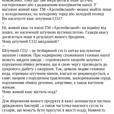
неможливо, тому що там зберігаються лише штучні,
пастеризовані або з додаванням консервантів напої. У
магазині живий квас ТМ «Арсеніївський» можна знайти лише
у холодильниках, на холодному торці або холодній полиці
Ви насичуєте квас штучним СО2?
>
Ні, живий квас та напої ТМ «Арсеніївський» на відміну від
інших, не насичений штучною вуглекислотою. Газація квасу
досягається лише в результаті живого бродіння.
Чому штучний СО2 шкідливий?
>
Штучний СО2 – це безбарвний газ із злегка кислуватим
запахом і смаком. При надмірному споживанні газовані напої
можуть завдати шкоди – спровокувати хвороби шлунка і
порушення обміну речовин, що в свою чергу призводить до
цукрового діабету і ожиріння. Так, деяким людям газована
вода, отримана штучним чином, взагалі не рекомендується, а
саме: хворим з порушеним травленням, захворюванням серця,
порушенням обміну речовин, алергіями, а також вагітним
жінкам.
Чому живий квас містить осад?
>
Для збереженяя живого продукту в квасі залишається частина
дріжджових бактерій , а також часточка квасного сусла та
сухарів, що можуть бути присутні в якості осаду. Наявність