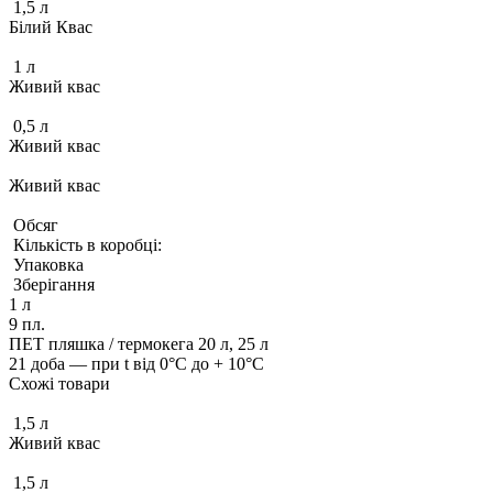
1,5 л
Білий Квас
1 л
Живий квас
0,5 л
Живий квас
Живий квас
Обсяг
Кількість в коробці:
Упаковка
Зберігання
1 л
9 пл.
ПЕТ пляшка / термокега 20 л, 25 л
21 доба — при t від 0°С до + 10°С
Схожі товари
1,5 л
Живий квас
1,5 л