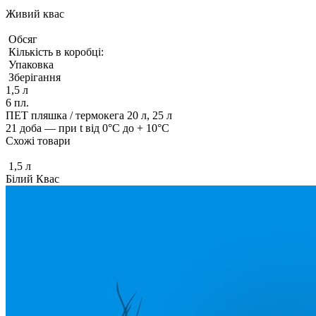
Живий квас
Обсяг
Кількість в коробці:
Упаковка
Зберігання
1,5 л
6 пл.
ПЕТ пляшка / термокега 20 л, 25 л
21 доба — при t від 0°С до + 10°С
Схожі товари
1,5 л
Білий Квас