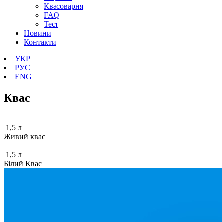
Квасоварня
FAQ
Тест
Новини
Контакти
УКР
РУС
ENG
Квас
1,5 л
Живий квас
1,5 л
Білий Квас